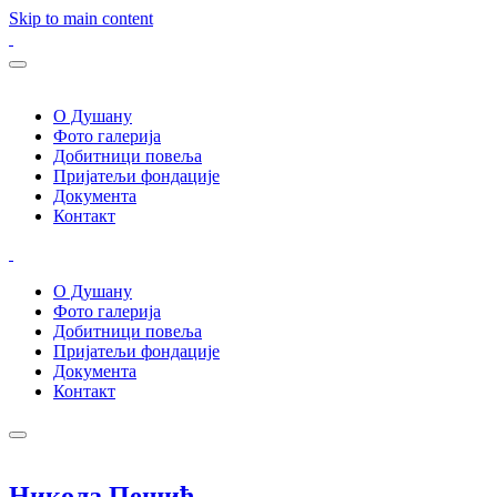
Skip to main content
О Душану
Фото галерија
Добитници повеља
Пријатељи фондације
Документа
Контакт
О Душану
Фото галерија
Добитници повеља
Пријатељи фондације
Документа
Контакт
Никола Пешић