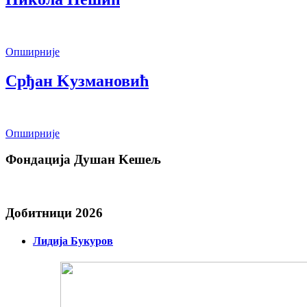
Опширније
Срђан Kузмановић
Опширније
Фондација Душан Kешељ
Добитници 2026
Лидија Букуров