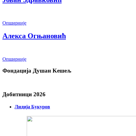
Опширније
Алекса Огњановић
Опширније
Фондација Душан Kешељ
Добитници 2026
Лидија Букуров