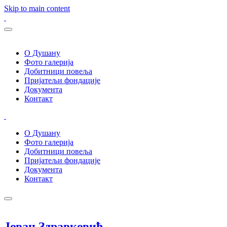
Skip to main content
О Душану
Фото галерија
Добитници повеља
Пријатељи фондације
Документа
Контакт
О Душану
Фото галерија
Добитници повеља
Пријатељи фондације
Документа
Контакт
Јован Здравковић