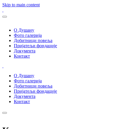
Skip to main content
О Душану
Фото галерија
Добитници повеља
Пријатељи фондације
Документа
Контакт
О Душану
Фото галерија
Добитници повеља
Пријатељи фондације
Документа
Контакт