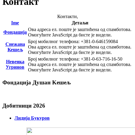
Контакт
Контакти,
Ime
Детаљи
Ова адреса ел. поште је заштићена од спамботова.
Фондација
Омогућите JavaScript да бисте је видели.
Број мобилног телефона: +381-0-646159084
Снежана
Ова адреса ел. поште је заштићена од спамботова.
Кешељ
Омогућите JavaScript да бисте је видели.
Број мобилног телефона: +381-0-63-716-16-50
Невенка
Ова адреса ел. поште је заштићена од спамботова.
Угринов
Омогућите JavaScript да бисте је видели.
Фондација Душан Kешељ
Добитници 2026
Лидија Букуров