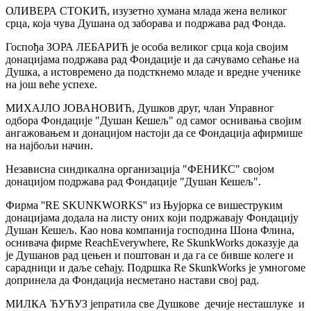
ОЛИВЕРА СТОКИЋ, изузетно хумана млада жена великог
срца, која чува Душана од заборава и подржава рад Фонда.
Госпођа ЗОРА ЛЕБАРИЋ је особа великог срца која својим
донацијама подржава рад Фондације и да сачувамо сећање на
Душка, а истовремено да подсткнемо младе и вредне ученике
на још веће успехе.
МИХАЈЛО ЈОВАНОВИЋ, Душков друг, члан Управног
одбора Фондације "Душан Кешељ" од самог оснивања својим
ангажовањем и донацијом настоји да се Фондација афирмише
на најбољи начин.
Независна синдикална организација "ФЕНИКС" својом
донацијом подржава рад Фондације "Душан Кешељ".
Фирма ''RE SKUNKWORKS'' из Њујорка се вишеструким
донацијама додала на листу оних који подржавају Фондацију
Душан Кешељ. Као нова компанија господина Шона Флина,
оснивача фирме ReachEverywhere, Re SkunkWorks доказује да
је Душанов рад цењен и поштован и да га се бивше колеге и
сарадници и даље сећају. Подршка Re SkunkWorks је умногоме
допринела да Фондација несметано настави свој рад.
МИЛКА ЋУЋУЗ јепратила све Душкове дечије несташлуке и