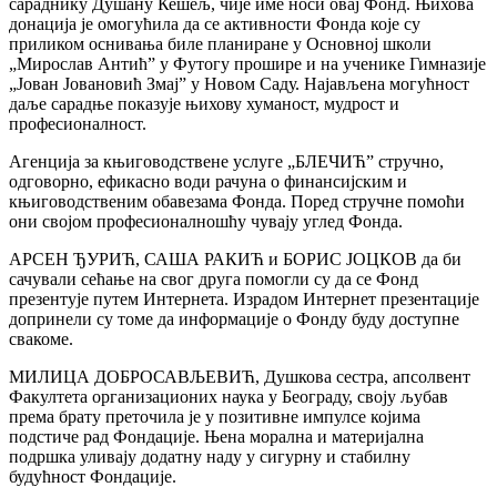
сараднику Душану Кешељ, чије име носи овај Фонд. Њихова
донација је омогућила да се активности Фонда које су
приликом оснивања биле планиране у Основној школи
„Мирослав Антић” у Футогу прошире и на ученике Гимназије
„Јован Јовановић Змај” у Новом Саду. Најављена могућност
даље сарадње показује њихову хуманост, мудрост и
професионалност.
Агенција за књиговодствене услуге „БЛЕЧИЋ” стручно,
одговорно, ефикасно води рачуна о финансијским и
књиговодственим обавезама Фонда. Поред стручне помоћи
они својом професионалношћу чувају углед Фонда.
АРСЕН ЂУРИЋ, САША РАКИЋ и БОРИС ЈОЦКОВ да би
сачували сећање на свог друга помогли су да се Фонд
презентује путем Интернета. Израдом Интернет презентације
допринели су томе да информације о Фонду буду доступне
свакоме.
MИЛИЦА ДОБРОСАВЉЕВИЋ, Душкова сестра, апсолвент
Факултета организационих наука у Београду, своју љубав
према брату преточила је у позитивне импулсе којима
подстиче рад Фондације. Њена морална и материјална
подршка уливају додатну наду у сигурну и стабилну
будућност Фондације.