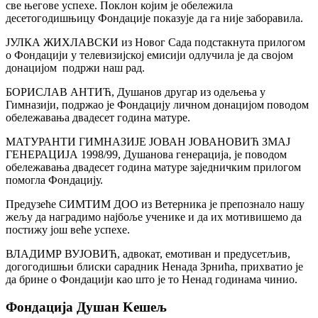
све његове успехе. Поклон којим је обележила
десетогодишњицу Фондације показује да га није заборавила.
ЈУЛКА ЖИХЛАВСКИ из Новог Сада подстакнута прилогом
о Фондацији у телевизијској емисији одлучила је да својом
донацијом подржи наш рад.
БОРИСЛАВ АНТИЋ, Душанов другар из одељења у
Гимназији, подржао је Фондацију личном донацијом поводом
обележавања двадесет година матуре.
МАТУРАНТИ ГИМНАЗИЈЕ ЈОВАН ЈОВАНОВИЋ ЗМАЈ
ГЕНЕРАЦИЈА 1998/99, Душанова генерација, је поводом
обележавања двадесет година матуре заједничким прилогом
помогла Фондацију.
Предузеће СИМТИМ ДОО из Ветерника је препознало нашу
жељу да наградимо најбоље ученике и да их мотивишемо да
постижу још веће успехе.
ВЛАДИМР ВУЈОВИЋ, адвокат, емотиван и предусетљив,
догогодишњи блиски сарадник Ненада Зрнића, прихватио је
да брине о Фондацији као што је то Ненад годинама чинио.
Фондација Душан Kешељ