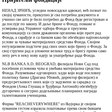
НЕНАД ЗРНИЋ, угледни новосадски адвокат, већ познат по
својој хуманости, прикупио је сва потребна документа и
учинио све што је било потребно да Фонд буде регистрован и
да послује по закону. И даље брине о Фонду, помаже и
усмерава рад Управног одбора Фонда и преузима
комуникацију са свим државним органима који прате рад
Фонда, а сарађује и са банком како би обезбедио најповољније
услове за чување материјалних средстава Фонда. Својим
ентузијазмом подстиче рад свих оних који брину о Фонду. За
свој стручни рад и уложени велики труд и бригу прима само
лепу реч и неку нову идеју за унапређење рада Фонда.
NLB BANKA A.D. BEOGRAD, филијала Нови Сад под
посебним условима чува и увећава материјална средства
Фонда. Разумевање одговорних људи који воде пословну
политику банке (Драгана Убовић, директор филијале) и
предусретљивост оних који су задужени за сарадњу са
Фондом (Анка Глушац и Ђурђица Антонић) обезбеђују
дугорочно и сигурно додељивање планираних награда
талентованим ученицима.
Фирма ''REACHEVERYWHERE'' из Њујорка је својим
хуманим гестом изразила поштовање према свом бившем