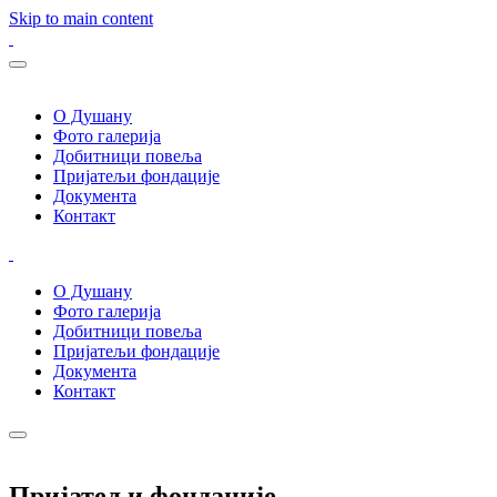
Skip to main content
О Душану
Фото галерија
Добитници повеља
Пријатељи фондације
Документа
Контакт
О Душану
Фото галерија
Добитници повеља
Пријатељи фондације
Документа
Контакт
Пријатељи фондације